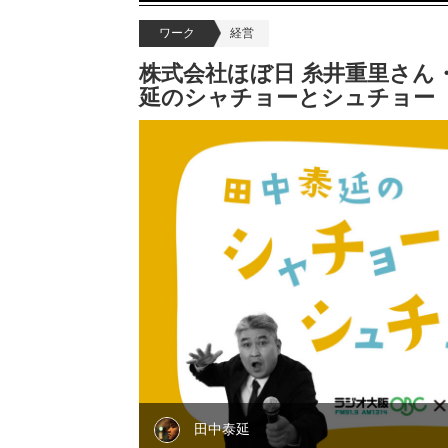
ワーク
経営
株式会社ほぼ日 糸井重里さん
延のシャチョーとシュチョー
田中泰延