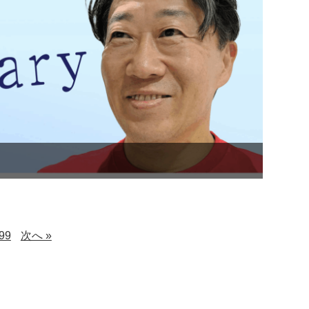
99
次へ »