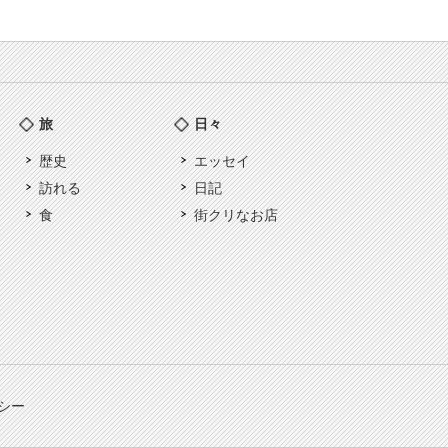
旅
日々
歴史
エッセイ
訪れる
日記
食
街クリなお店
シー