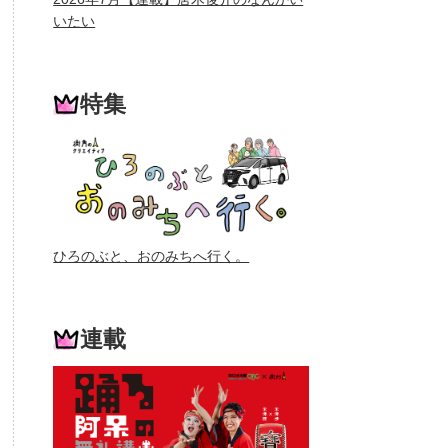
いたい
特集
ひろのぶと、おのみちへ行く。
連載