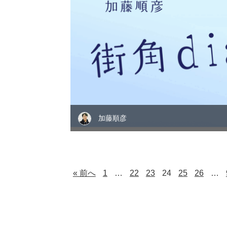
加藤順彦
« 前へ
1
…
22
23
24
25
26
…