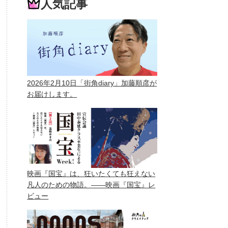
人気記事
2026年2月10日「街角diary」加藤順彦が
お届けします。
映画『国宝』は、狂いたくても狂えない
凡人のための物語。——映画『国宝』レ
ビュー