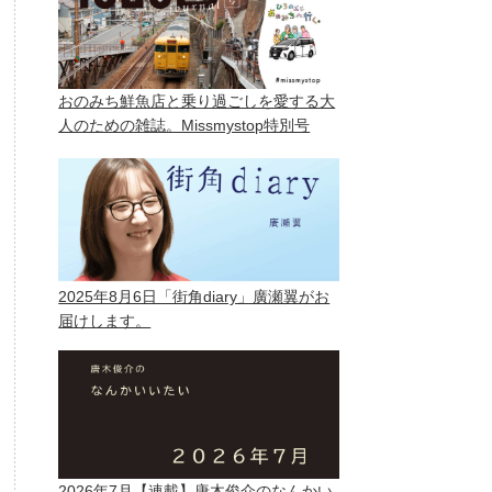
おのみち鮮魚店と乗り過ごしを愛する大
人のための雑誌。Missmystop特別号
2025年8月6日「街角diary」廣瀬翼がお
届けします。
2026年7月【連載】唐木俊介のなんかい