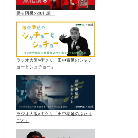
踊る阿呆の無礼講！
ラジオ大阪×街クリ「田中泰延のシャチ
ョーとシュチョー」
ラジオ大阪×街クリ「田中泰延のふたり
ごと」