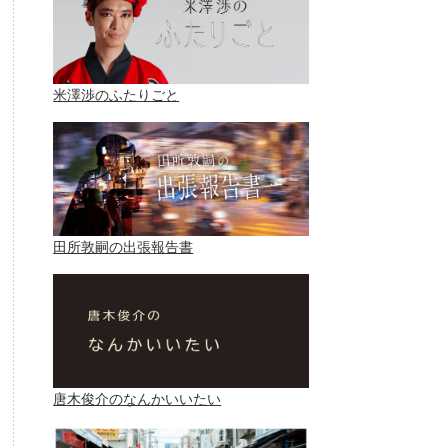
米澤渉のふたりごと
田所敦嗣の出張報告書
唐木俊介のなんかいいたい