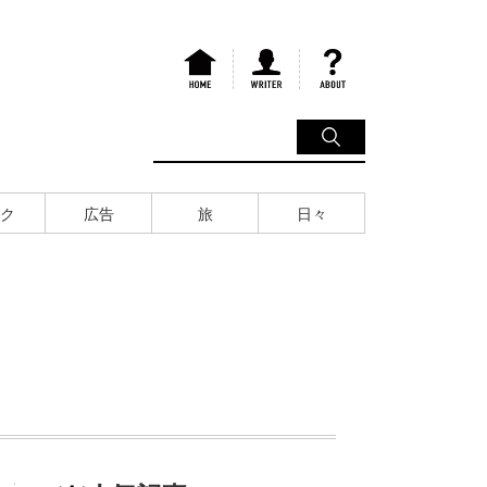
ク
広告
旅
日々