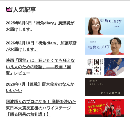
人気記事
2025年8月6日「街角diary」廣瀬翼が
お届けします。
2026年2月10日「街角diary」加藤順彦
がお届けします。
映画『国宝』は、狂いたくても狂えな
い凡人のための物語。——映画『国
宝』レビュー
2026年7月【連載】唐木俊介のなんか
いいたい
阿波踊りのプロになる！ 覚悟を決めた
東日本大震災直後のハワイステージ
【踊る阿呆の無礼講！】