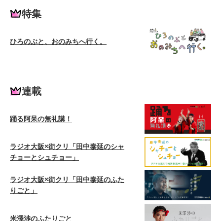
特集
ひろのぶと、おのみちへ行く。
連載
踊る阿呆の無礼講！
ラジオ大阪×街クリ「田中泰延のシャ
チョーとシュチョー」
ラジオ大阪×街クリ「田中泰延のふた
りごと」
米澤渉のふたりごと