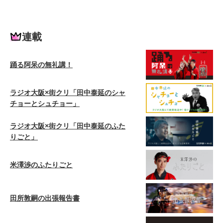
連載
踊る阿呆の無礼講！
ラジオ大阪×街クリ「田中泰延のシャ
チョーとシュチョー」
ラジオ大阪×街クリ「田中泰延のふた
りごと」
米澤渉のふたりごと
田所敦嗣の出張報告書