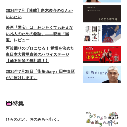
2026年7月【連載】唐木俊介のなんか
いいたい
映画『国宝』は、狂いたくても狂えな
い凡人のための物語。——映画『国
宝』レビュー
阿波踊りのプロになる！ 覚悟を決めた
東日本大震災直後のハワイステージ
【踊る阿呆の無礼講！】
2025年7月28日「街角diary」田中泰延
がお届けします。
特集
ひろのぶと、おのみちへ行く。