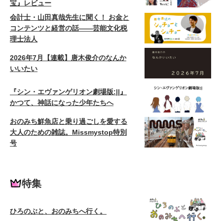
宝』レビュー
会計士・山田真哉先生に聞く！ お金と
コンテンツと経営の話——芸能文化税
理士法人
2026年7月【連載】唐木俊介のなんか
いいたい
『シン・エヴァンゲリオン劇場版:||』
かつて、神話になった少年たちへ
おのみち鮮魚店と乗り過ごしを愛する
大人のための雑誌。Missmystop特別
号
特集
ひろのぶと、おのみちへ行く。