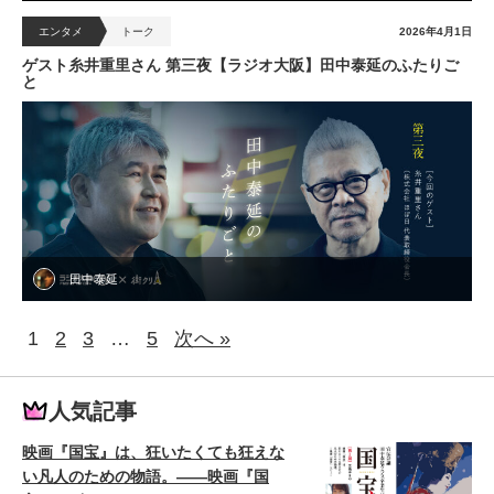
エンタメ
トーク
2026年4月1日
ゲスト糸井重里さん 第三夜【ラジオ大阪】田中泰延のふたりご
と
田中泰延
1
2
3
…
5
次へ »
人気記事
映画『国宝』は、狂いたくても狂えな
い凡人のための物語。——映画『国