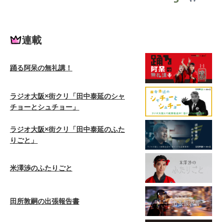
連載
踊る阿呆の無礼講！
ラジオ大阪×街クリ「田中泰延のシャ
チョーとシュチョー」
ラジオ大阪×街クリ「田中泰延のふた
りごと」
米澤渉のふたりごと
田所敦嗣の出張報告書