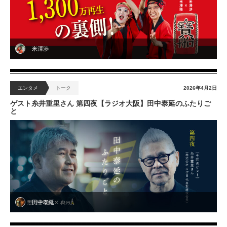
米澤渉
エンタメ
トーク
2026年4月2日
ゲスト糸井重里さん 第四夜【ラジオ大阪】田中泰延のふたりご
と
田中泰延