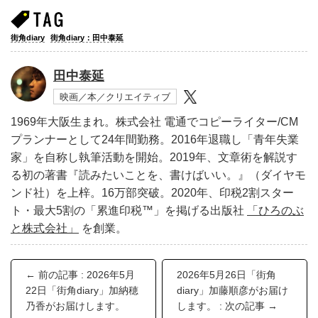
街角diary
街角diary：田中泰延
田中泰延
映画／本／クリエイティブ
1969年大阪生まれ。株式会社 電通でコピーライター/CM
プランナーとして24年間勤務。2016年退職し「青年失業
家」を自称し執筆活動を開始。2019年、文章術を解説す
る初の著書『読みたいことを、書けばいい。』（ダイヤモ
ンド社）を上梓。16万部突破。2020年、印税2割スター
ト・最大5割の「累進印税™︎」を掲げる出版社
「ひろのぶ
と株式会社」
を創業。
← 前の記事 : 2026年5月
2026年5月26日「街角
22日「街角diary」加納穂
diary」加藤順彦がお届け
乃香がお届けします。
します。 : 次の記事 →