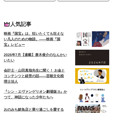
人気記事
映画『国宝』は、狂いたくても狂えな
い凡人のための物語。——映画『国
宝』レビュー
2026年7月【連載】唐木俊介のなんかい
いたい
会計士・山田真哉先生に聞く！ お金と
コンテンツと経営の話——芸能文化税
理士法人
『シン・エヴァンゲリオン劇場版:||』か
つて、神話になった少年たちへ
おのみち鮮魚店と乗り過ごしを愛する