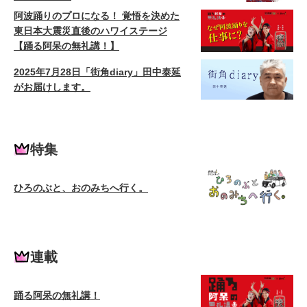
阿波踊りのプロになる！ 覚悟を決めた
東日本大震災直後のハワイステージ
【踊る阿呆の無礼講！】
2025年7月28日「街角diary」田中泰延
がお届けします。
特集
ひろのぶと、おのみちへ行く。
連載
踊る阿呆の無礼講！