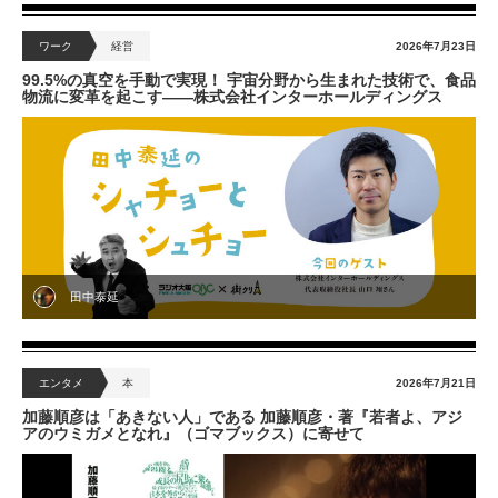
ワーク
経営
2026年7月23日
99.5%の真空を手動で実現！ 宇宙分野から生まれた技術で、食品
物流に変革を起こす——株式会社インターホールディングス
田中泰延
エンタメ
本
2026年7月21日
加藤順彦は「あきない人」である 加藤順彦・著『若者よ、アジ
アのウミガメとなれ』（ゴマブックス）に寄せて