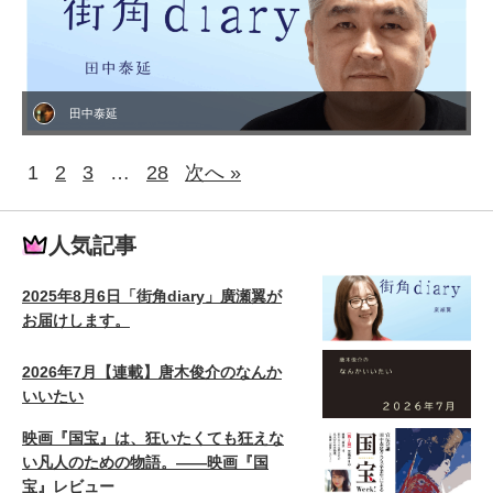
田中泰延
1
2
3
…
28
次へ »
人気記事
2025年8月6日「街角diary」廣瀬翼が
お届けします。
2026年7月【連載】唐木俊介のなんか
いいたい
映画『国宝』は、狂いたくても狂えな
い凡人のための物語。——映画『国
宝』レビュー