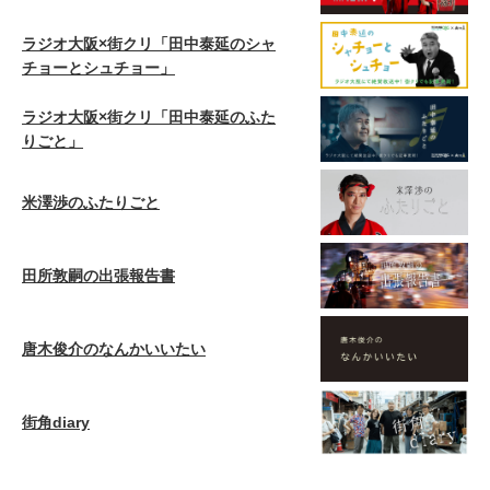
ラジオ大阪×街クリ「田中泰延のシャ
チョーとシュチョー」
ラジオ大阪×街クリ「田中泰延のふた
りごと」
米澤渉のふたりごと
田所敦嗣の出張報告書
唐木俊介のなんかいいたい
街角diary