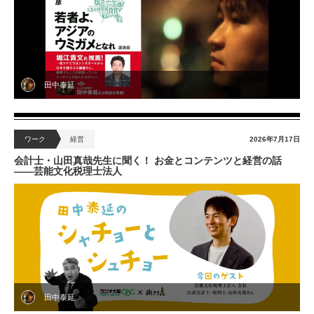
田中泰延
ワーク
経営
2026年7月17日
会計士・山田真哉先生に聞く！ お金とコンテンツと経営の話
——芸能文化税理士法人
田中泰延