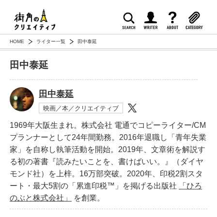
HOME
ライター一覧
田中泰延
田中泰延
田中泰延
映画／本／クリエイティブ
1969年大阪生まれ。株式会社 電通でコピーライター/CM
プランナーとして24年間勤務。2016年退職し「青年失業
家」を自称し執筆活動を開始。2019年、文章術を解説す
る初の著書『読みたいことを、書けばいい。』（ダイヤ
モンド社）を上梓。16万部突破。2020年、印税2割スタ
ート・最大5割の「累進印税™︎」を掲げる出版社
「ひろ
のぶと株式会社」
を創業。