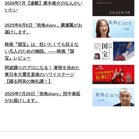
2026年7月【連載】唐木俊介のなんかい
いたい
2025年8月6日「街角diary」廣瀬翼がお
届けします。
映画『国宝』は、狂いたくても狂えな
い凡人のための物語。——映画『国
宝』レビュー
阿波踊りのプロになる！ 覚悟を決めた
東日本大震災直後のハワイステージ
【踊る阿呆の無礼講！】
2025年7月28日「街角diary」田中泰延
がお届けします。