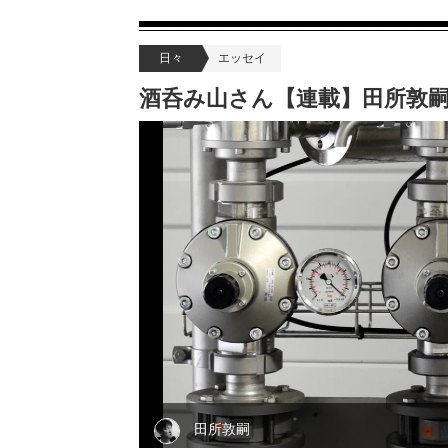
日々
エッセイ
酒呑み山さん【連載】田所敦嗣
田所敦嗣