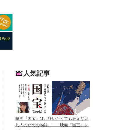
人気記事
映画『国宝』は、狂いたくても狂えない
凡人のための物語。——映画『国宝』レ