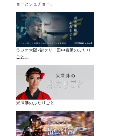
ョーとシュチョー」
ラジオ大阪×街クリ「田中泰延のふたり
ごと」
米澤渉のふたりごと