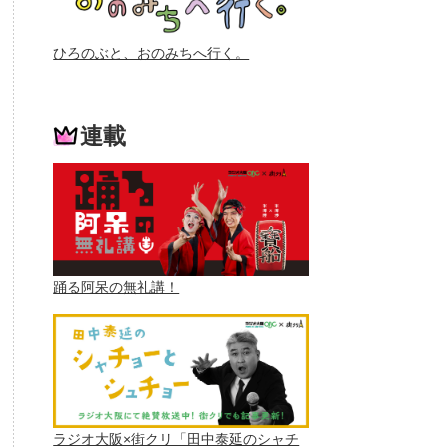
ひろのぶと、おのみちへ行く。
連載
踊る阿呆の無礼講！
ラジオ大阪×街クリ「田中泰延のシャチ