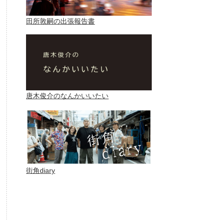
田所敦嗣の出張報告書
唐木俊介のなんかいいたい
街角diary