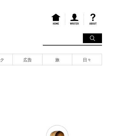
ク
広告
旅
日々