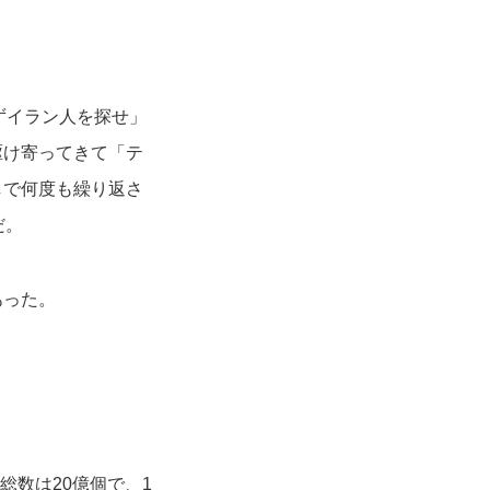
ずイラン人を探せ」
駆け寄ってきて「テ
しで何度も繰り返さ
だ。
あった。
総数は20億個で、1