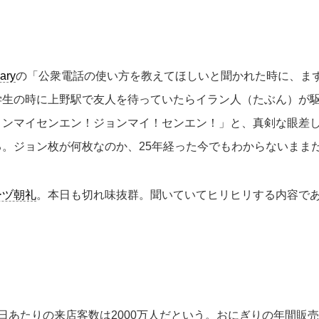
ary
の「公衆電話の使い方を教えてほしいと聞かれた時に、ま
学生の時に上野駅で友人を待っていたらイラン人（たぶん）が
ョンマイセンエン！ジョンマイ！センエン！」と、真剣な眼差
。ジョン枚が何枚なのか、25年経った今でもわからないまま
ーヅ朝礼
。本日も切れ味抜群。聞いていてヒリヒリする内容で
日あたりの来店客数は2000万人だという。おにぎりの年間販売