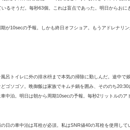
ているそうだ。毎秒63個。これは盲点であった。明日からおに
期が10secの予報。しかも終日オフショア。もうアドレナリ
ン風呂トイレに外の排水枡まで本気の掃除に勤しんだ。途中で
どゴソゴソ。晩御飯は家族でキムチ鍋を囲み、そののち20:3
車中泊。明日は朝から周期10secの予報。毎秒2リットルのア
の日の車中泊は耳栓が必須。私はSNR値40の耳栓を使用して