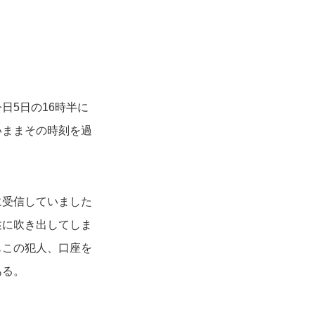
日5日の16時半に
いままその時刻を過
に受信していました
述に吹き出してしま
もこの犯人、口座を
ある。