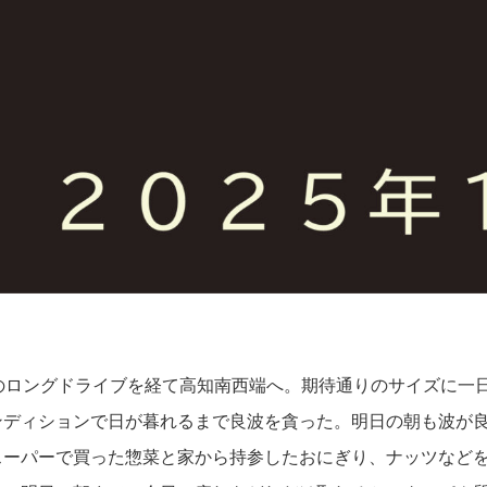
間のロングドライブを経て高知南西端へ。期待通りのサイズに一
ンディションで日が暮れるまで良波を貪った。明日の朝も波が
スーパーで買った惣菜と家から持参したおにぎり、ナッツなど