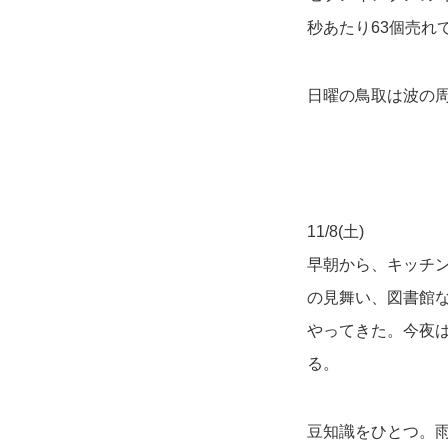
秒あたり63個売れ
日曜の鳥取は波の周
11/8(土)
早朝から、キッチ
の見舞い、図書館な
やってきた。今夜は
る。
豆知識をひとつ。雨