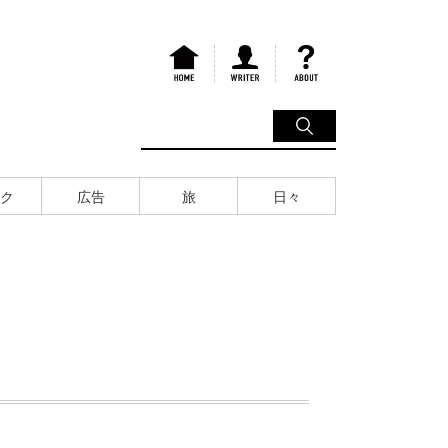
ク
広告
旅
日々