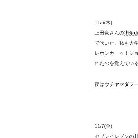
11/6(木)
上田豪さんの
街角di
で吹いた。私も大
レホンカーッ！ジ
れたのを覚えている
夜は
ウチヤマダフ
11/7(金)
セブンイレブンの1