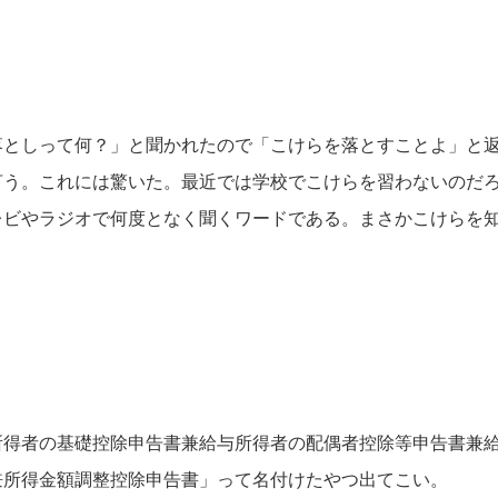
落としって何？」と聞かれたので「こけらを落とすことよ」と
言う。これには驚いた。最近では学校でこけらを習わないのだ
レビやラジオで何度となく聞くワードである。まさかこけらを
所得者の基礎控除申告書兼給与所得者の配偶者控除等申告書兼
兼所得金額調整控除申告書」って名付けたやつ出てこい。