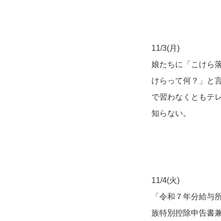
11/3(月)
娘たちに「こけら
けらって何？」と
で習わなくともテ
知らない。
11/4(火)
「令和７年分給与
族特別控除申告書