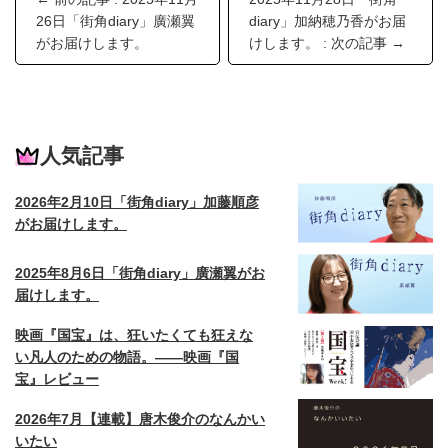
26日「街角diary」廣瀬翼
diary」加納穂乃香がお届
がお届けします。
けします。 : 次の記事 →
人気記事
2026年2月10日「街角diary」加藤順彦
がお届けします。
2025年8月6日「街角diary」廣瀬翼がお
届けします。
映画『国宝』は、狂いたくても狂えな
い凡人のための物語。——映画『国
宝』レビュー
2026年7月【連載】唐木俊介のなんかい
いたい