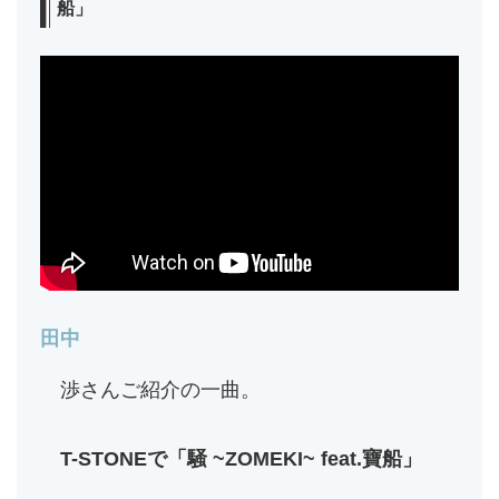
船」
田中
渉さんご紹介の一曲。
T-STONEで「騒 ~ZOMEKI~ feat.寶船」