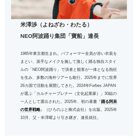
米澤渉（よねざわ・わたる）
NEO阿波踊り集団「寶船」連長
1985年東京都生まれ。パフォーマー全員が赤い衣装を
まとい、派手なメイクを施して激しく踊る独自スタイ
ルの「NEO阿波踊り」で演者と観客が一体となる熱狂
を生み、多数の海外ツアーも敢行。2025年までに世界
26カ国で活動を展開してきた。2024年Forbes JAPAN
が選ぶ「カルチャープレナー（文化起業家）」30組の
一人として選出された。2025年、初の著書『
踊る阿呆
の世界戦略
』（ひろのぶと株式会社）を出版。2025年
10月、父・米澤曜より引き継ぎ、連長就任。