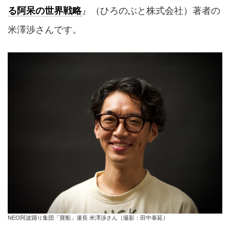
る阿呆の世界戦略
』（ひろのぶと株式会社）著者の
米澤渉さんです。
NEO阿波踊り集団「寶船」連長 米澤渉さん（撮影：田中泰延）