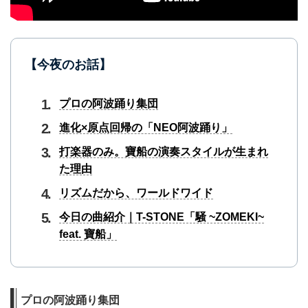
【今夜のお話】
プロの阿波踊り集団
進化×原点回帰の「NEO阿波踊り」
打楽器のみ。寶船の演奏スタイルが生まれ
た理由
リズムだから、ワールドワイド
今日の曲紹介｜T-STONE「騒 ~ZOMEKI~
feat. 寶船」
プロの阿波踊り集団