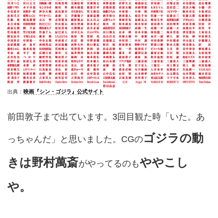
出典：
映画『シン・ゴジラ』公式サイト
前田敦子まで出ています。3回目観た時「いた。あ
ゴジラの動
っちゃんだ」と思いました。CGの
きは野村萬斎
ややこし
がやってるのも
や。