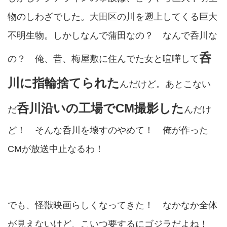
物のしわざでした。大田区の川を遡上してくる巨大
不明生物。しかしなんで蒲田なの？ なんで呑川な
呑
の？ 俺、昔、梅屋敷に住んでた女と喧嘩して
川に指輪捨てられた
んだけど。あとこない
呑川沿いの工場でCM撮影した
だ
んだけ
ど！ そんな呑川を壊すのやめて！ 俺が作った
CMが放送中止なるわ！
でも、怪獣映画らしくなってきた！ なかなか全体
が見えないけど、こいつ要するにゴジラだよね！