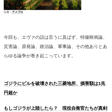
出典：
アメブロ
今回も、エヴァの話は言うに及ばず、特撮映画論、
災害論、原発論、政治論、軍事論、その他ありとあ
らゆる論争が巻き起こっています。
ゴジラにビルを破壊された三菱地所、損害額は1兆
円超か
もしゴジラが上陸したら？ 現役自衛官たちが真剣