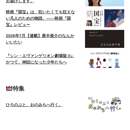
お届けします。
映画『国宝』は、狂いたくても狂えな
い凡人のための物語。——映画『国
宝』レビュー
2026年7月【連載】唐木俊介のなんか
いいたい
『シン・エヴァンゲリオン劇場版:||』
かつて、神話になった少年たちへ
特集
ひろのぶと、おのみちへ行く。