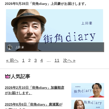
2026年5月28日「街角diary」上田豪がお届けします。
上田 豪
« 前へ
1
2
3
4
…
11
次へ »
人気記事
2026年2月10日「街角diary」加藤順彦
がお届けします。
2025年8月6日「街角diary」廣瀬翼が