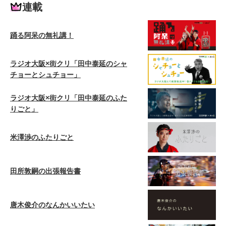
連載
踊る阿呆の無礼講！
ラジオ大阪×街クリ「田中泰延のシャ
チョーとシュチョー」
ラジオ大阪×街クリ「田中泰延のふた
りごと」
米澤渉のふたりごと
田所敦嗣の出張報告書
唐木俊介のなんかいいたい