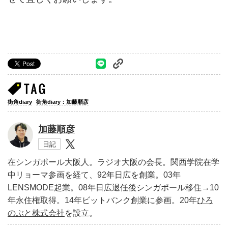
街角diary
街角diary：加藤順彦
加藤順彦
日記
在シンガポール大阪人。ラジオ大阪の会長。関西学院在学
中リョーマ参画を経て、92年日広を創業。03年
LENSMODE起業。08年日広退任後シンガポール移住→10
年永住権取得。14年ビットバンク創業に参画。20年
ひろ
のぶと株式会社
を設立。