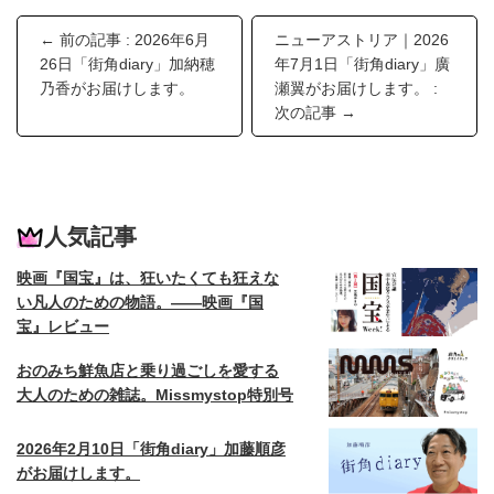
← 前の記事 : 2026年6月
ニューアストリア｜2026
26日「街角diary」加納穂
年7月1日「街角diary」廣
乃香がお届けします。
瀬翼がお届けします。 :
次の記事 →
人気記事
映画『国宝』は、狂いたくても狂えな
い凡人のための物語。——映画『国
宝』レビュー
おのみち鮮魚店と乗り過ごしを愛する
大人のための雑誌。Missmystop特別号
2026年2月10日「街角diary」加藤順彦
がお届けします。