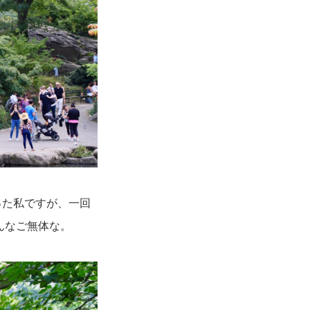
った私ですが、一回
んなご無体な。