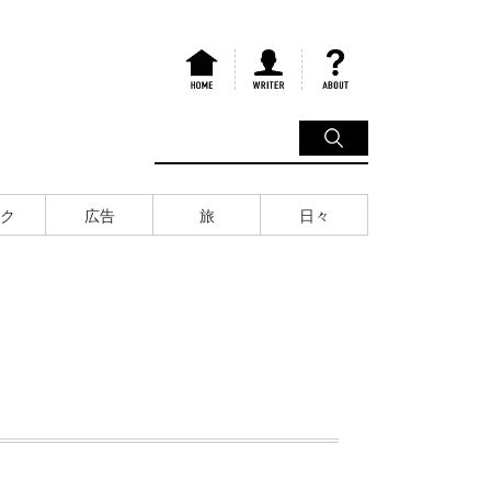
ク
広告
旅
日々