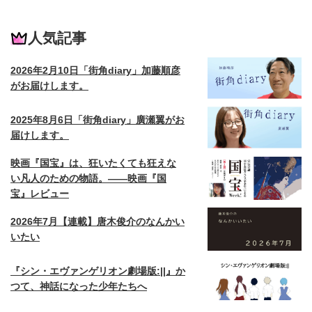
人気記事
2026年2月10日「街角diary」加藤順彦
がお届けします。
2025年8月6日「街角diary」廣瀬翼がお
届けします。
映画『国宝』は、狂いたくても狂えな
い凡人のための物語。——映画『国
宝』レビュー
2026年7月【連載】唐木俊介のなんかい
いたい
『シン・エヴァンゲリオン劇場版:||』か
つて、神話になった少年たちへ