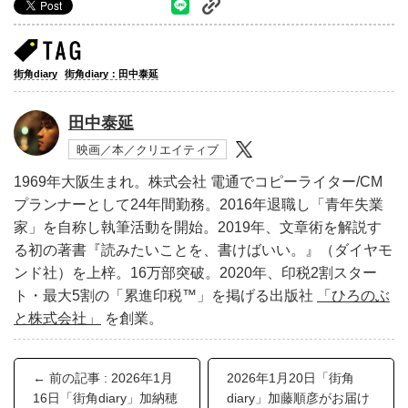
街角diary
街角diary：田中泰延
田中泰延
映画／本／クリエイティブ
1969年大阪生まれ。株式会社 電通でコピーライター/CM
プランナーとして24年間勤務。2016年退職し「青年失業
家」を自称し執筆活動を開始。2019年、文章術を解説す
る初の著書『読みたいことを、書けばいい。』（ダイヤモ
ンド社）を上梓。16万部突破。2020年、印税2割スター
ト・最大5割の「累進印税™︎」を掲げる出版社
「ひろのぶ
と株式会社」
を創業。
← 前の記事 : 2026年1月
2026年1月20日「街角
16日「街角diary」加納穂
diary」加藤順彦がお届け