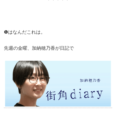
＊＊＊＊＊
❶はなんだこれは。
先週の金曜、加納穂乃香が日記で