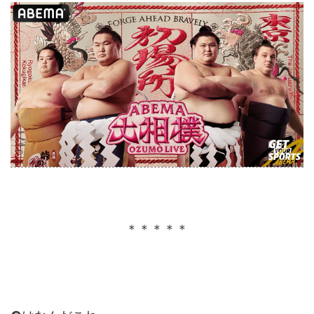
＊＊＊＊＊