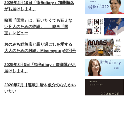
2026年2月10日「街角diary」加藤順彦
がお届けします。
映画『国宝』は、狂いたくても狂えな
い凡人のための物語。——映画『国
宝』レビュー
おのみち鮮魚店と乗り過ごしを愛する
大人のための雑誌。Missmystop特別号
2025年8月6日「街角diary」廣瀬翼がお
届けします。
2026年7月【連載】唐木俊介のなんかい
いたい