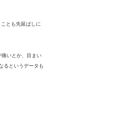
きことも先延ばしに
が痛いとか、目まい
なるというデータも