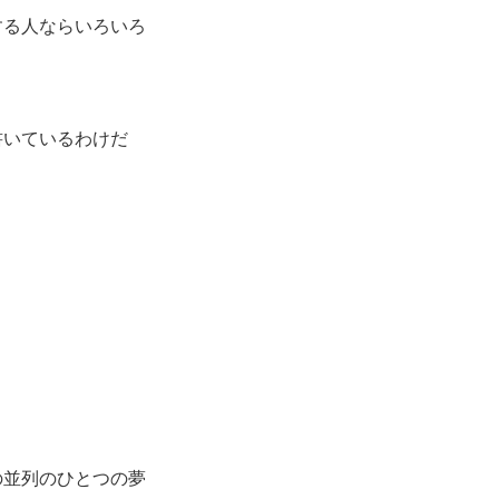
する人ならいろいろ
書いているわけだ
」
の並列のひとつの夢