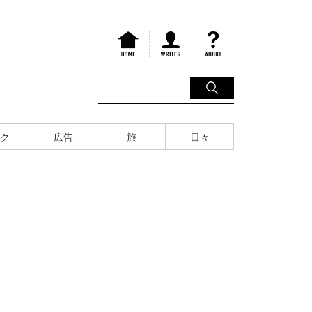
ク
広告
旅
日々