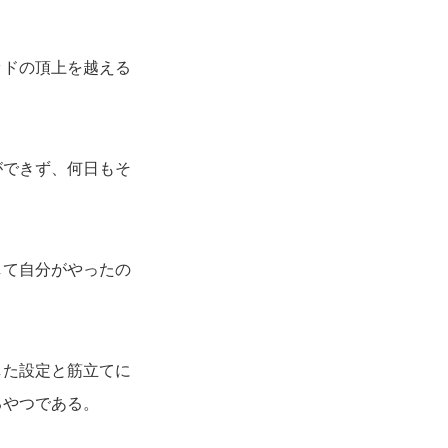
ッドの頂上を越える
ができず、何日もそ
して自分がやったの
した設定と筋立てに
るやつである。