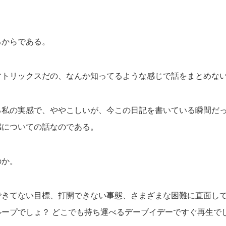
るからである。
マトリックスだの、なんか知ってるような感じで話をまとめな
る私の実感で、ややこしいが、今この日記を書いている瞬間だ
感についての話なのである。
のか。
できてない目標、打開できない事態、さまざまな困難に直面し
ループでしょ？ どこでも持ち運べるデーブイデーですぐ再生で