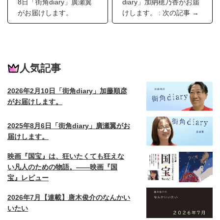
8日「街角diary」廣瀬翼
diary」加納穂乃香がお届
がお届けします。
けします。 : 次の記事 →
人気記事
2026年2月10日「街角diary」加藤順彦
がお届けします。
2025年8月6日「街角diary」廣瀬翼がお
届けします。
映画『国宝』は、狂いたくても狂えな
い凡人のための物語。——映画『国
宝』レビュー
2026年7月【連載】唐木俊介のなんかい
いたい