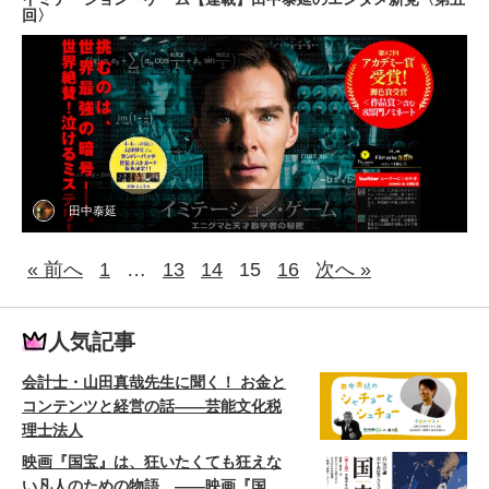
回〉
田中泰延
« 前へ
1
…
13
14
15
16
次へ »
人気記事
会計士・山田真哉先生に聞く！ お金と
コンテンツと経営の話——芸能文化税
理士法人
映画『国宝』は、狂いたくても狂えな
い凡人のための物語。——映画『国