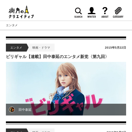
エンタメ
エンタメ
映画・ドラマ
2015年5月22日
ビリギャル【連載】田中泰延のエンタメ新党〈第九回〉
田中泰延