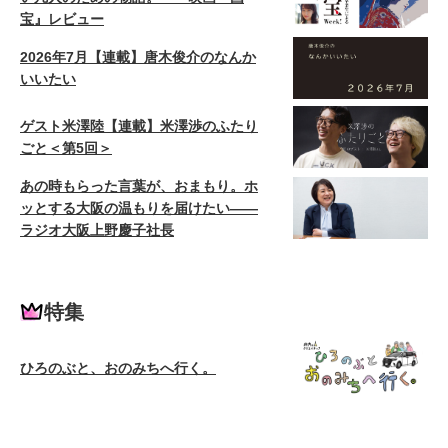
宝』レビュー
2026年7月【連載】唐木俊介のなんか
いいたい
ゲスト米澤陸【連載】米澤渉のふたり
ごと＜第5回＞
あの時もらった言葉が、おまもり。ホ
ッとする大阪の温もりを届けたい——
ラジオ大阪上野慶子社長
特集
ひろのぶと、おのみちへ行く。