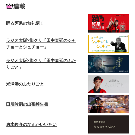
連載
踊る阿呆の無礼講！
ラジオ大阪×街クリ「田中泰延のシャ
チョーとシュチョー」
ラジオ大阪×街クリ「田中泰延のふた
りごと」
米澤渉のふたりごと
田所敦嗣の出張報告書
唐木俊介のなんかいいたい