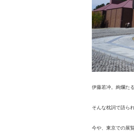
伊藤若冲。絢爛た
そんな枕詞で語ら
今や、東京での展