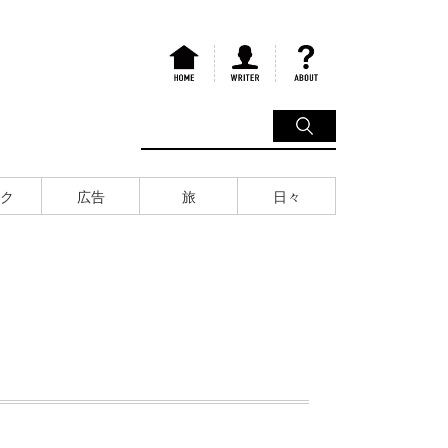
ク
広告
旅
日々