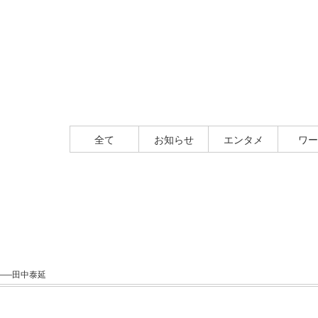
全て
お知らせ
エンタメ
ワー
——田中泰延