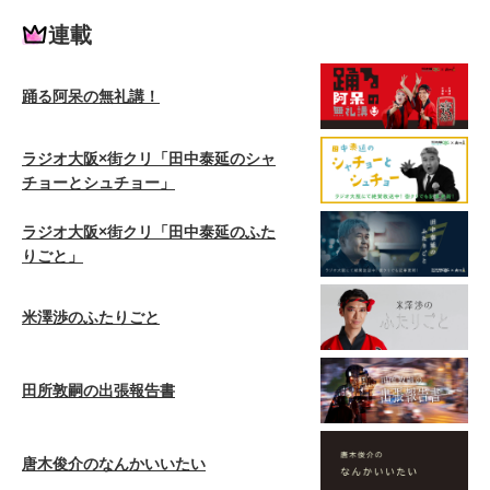
連載
踊る阿呆の無礼講！
ラジオ大阪×街クリ「田中泰延のシャ
チョーとシュチョー」
ラジオ大阪×街クリ「田中泰延のふた
りごと」
米澤渉のふたりごと
田所敦嗣の出張報告書
唐木俊介のなんかいいたい