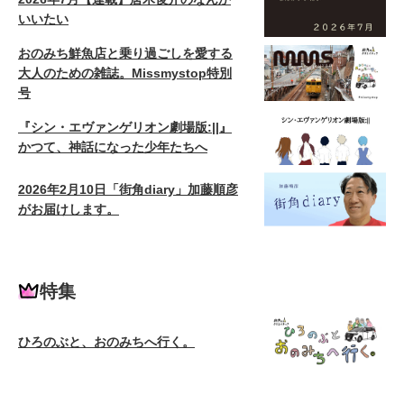
いいたい
おのみち鮮魚店と乗り過ごしを愛する
大人のための雑誌。Missmystop特別
号
『シン・エヴァンゲリオン劇場版:||』
かつて、神話になった少年たちへ
2026年2月10日「街角diary」加藤順彦
がお届けします。
特集
ひろのぶと、おのみちへ行く。