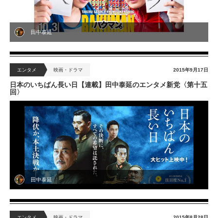
田中泰延
エンタメ
映画・ドラマ
2015年9月17日
日本のいちばん長い日【連載】田中泰延のエンタメ新党〈第十五
回〉
田中泰延
エンタメ
映画・ドラマ
2015年8月28日