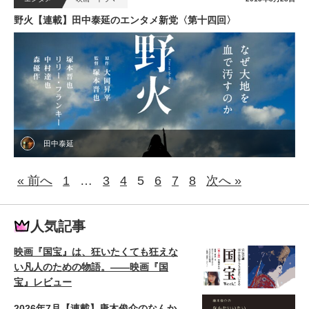
野火【連載】田中泰延のエンタメ新党〈第十四回〉
田中泰延
« 前へ
1
…
3
4
5
6
7
8
次へ »
人気記事
映画『国宝』は、狂いたくても狂えな
い凡人のための物語。——映画『国
宝』レビュー
2026年7月【連載】唐木俊介のなんか