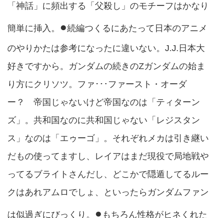
「神話」に頻出する「父殺し」のモチーフはかなり
●
簡単に挿入。︎
続編つくるにあたって日本のアニメ
のやりかたは参考になったに違いない。J.J.日本大
好きですから。ガンダムの続きのΖガンダムの始ま
り方にクリソツ。ファ･･･ファースト・オーダ
ー？ 帝国じゃないけど帝国なのは「ティターン
ズ」。共和国なのに共和国じゃない「レジスタン
ス」なのは「エゥーゴ」。それぞれメカは引き継い
だもの使ってますし、レイアはまだ現役で局地戦や
ってるブライトさんだし、どこかで隠遁してるルー
クはあれアムロでしょ、といったらガンダムファン
●
は似過ぎにびっくり。
もちろん性格がヒネくれた