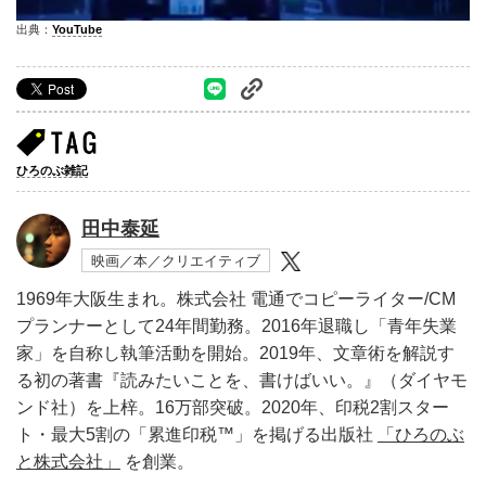
出典：
YouTube
ひろのぶ雑記
田中泰延
映画／本／クリエイティブ
1969年大阪生まれ。株式会社 電通でコピーライター/CM
プランナーとして24年間勤務。2016年退職し「青年失業
家」を自称し執筆活動を開始。2019年、文章術を解説す
る初の著書『読みたいことを、書けばいい。』（ダイヤモ
ンド社）を上梓。16万部突破。2020年、印税2割スター
ト・最大5割の「累進印税™︎」を掲げる出版社
「ひろのぶ
と株式会社」
を創業。