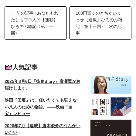
← 前の記事 : あなたもわ
100円置くのとちゃいま
たしもプロ人間【連載】
っせ【連載】ひろのぶ雑
ひろのぶ雑記〈第十一
記〈第十三回〉 : 次の記
回〉
事 →
人気記事
2025年8月6日「街角diary」廣瀬翼がお
届けします。
映画『国宝』は、狂いたくても狂えな
い凡人のための物語。——映画『国
宝』レビュー
2026年7月【連載】唐木俊介のなんかい
いたい