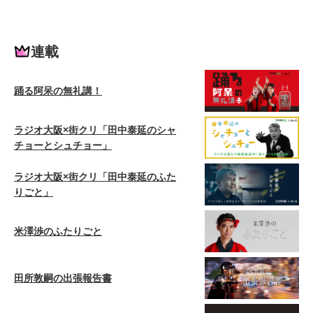
連載
踊る阿呆の無礼講！
ラジオ大阪×街クリ「田中泰延のシャ
チョーとシュチョー」
ラジオ大阪×街クリ「田中泰延のふた
りごと」
米澤渉のふたりごと
田所敦嗣の出張報告書