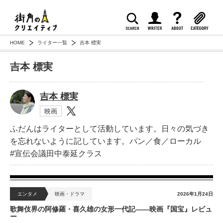
HOME
ライター一覧
吉本 標実
吉本 標実
吉本 標実
映画
ふだんはライターとして活動しています。日々の気づき
を忘れないように記しています。パン／食／ローカル
#宣伝会議田中泰延クラス
エンタメ
映画・ドラマ
2026年1月24日
歌舞伎界の阿修羅・喜久雄の女形一代記——映画『国宝』レビュ
ー