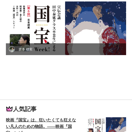
吉本 標実
人気記事
映画『国宝』は、狂いたくても狂えな
い凡人のための物語。——映画『国