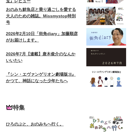
宝』レビュー
おのみち鮮魚店と乗り過ごしを愛する
大人のための雑誌。Missmystop特別
号
2026年2月10日「街角diary」加藤順彦
がお届けします。
2026年7月【連載】唐木俊介のなんか
いいたい
『シン・エヴァンゲリオン劇場版:||』
かつて、神話になった少年たちへ
特集
ひろのぶと、おのみちへ行く。