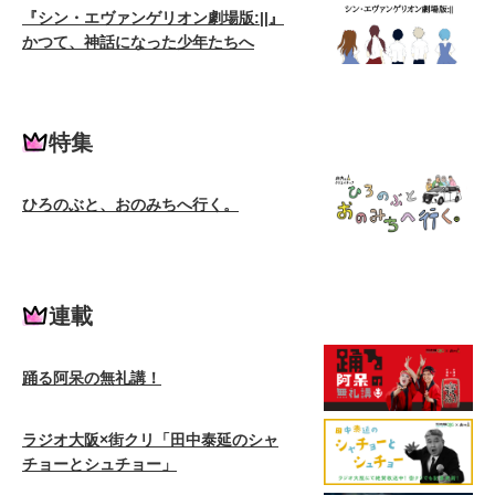
『シン・エヴァンゲリオン劇場版:||』
かつて、神話になった少年たちへ
特集
ひろのぶと、おのみちへ行く。
連載
踊る阿呆の無礼講！
ラジオ大阪×街クリ「田中泰延のシャ
チョーとシュチョー」