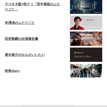
ラジオ大阪×街クリ「田中泰延のふた
りごと」
米澤渉のふたりごと
田所敦嗣の出張報告書
唐木俊介のなんかいいたい
街角diary