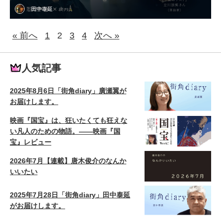
田中泰延
« 前へ
1
2
3
4
次へ »
人気記事
2025年8月6日「街角diary」廣瀬翼が
お届けします。
映画『国宝』は、狂いたくても狂えな
い凡人のための物語。——映画『国
宝』レビュー
2026年7月【連載】唐木俊介のなんか
いいたい
2025年7月28日「街角diary」田中泰延
がお届けします。