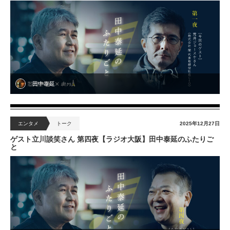
田中泰延
エンタメ
トーク
2025年12月27日
ゲスト立川談笑さん 第四夜【ラジオ大阪】田中泰延のふたりご
と