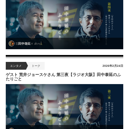
田中泰延
エンタメ
トーク
2026年2月24日
ゲスト 荒井ジョースケさん 第三夜【ラジオ大阪】田中泰延のふ
たりごと