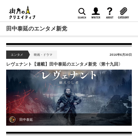
田中泰延のエンタメ新党
エンタメ
映画・ドラマ
2016年6月30日
レヴェナント【連載】田中泰延のエンタメ新党〈第十九回〉
田中泰延