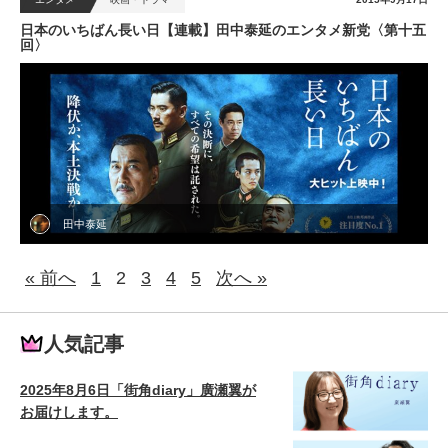
日本のいちばん長い日【連載】田中泰延のエンタメ新党〈第十五
回〉
田中泰延
« 前へ
1
2
3
4
5
次へ »
人気記事
2025年8月6日「街角diary」廣瀬翼が
お届けします。