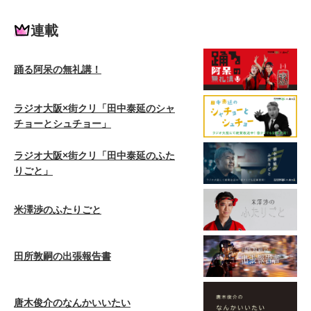
連載
踊る阿呆の無礼講！
ラジオ大阪×街クリ「田中泰延のシャ
チョーとシュチョー」
ラジオ大阪×街クリ「田中泰延のふた
りごと」
米澤渉のふたりごと
田所敦嗣の出張報告書
唐木俊介のなんかいいたい