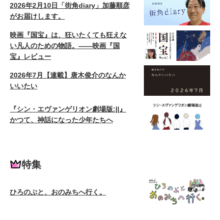
2026年2月10日「街角diary」加藤順彦
がお届けします。
映画『国宝』は、狂いたくても狂えな
い凡人のための物語。——映画『国
宝』レビュー
2026年7月【連載】唐木俊介のなんか
いいたい
『シン・エヴァンゲリオン劇場版:||』
かつて、神話になった少年たちへ
特集
ひろのぶと、おのみちへ行く。