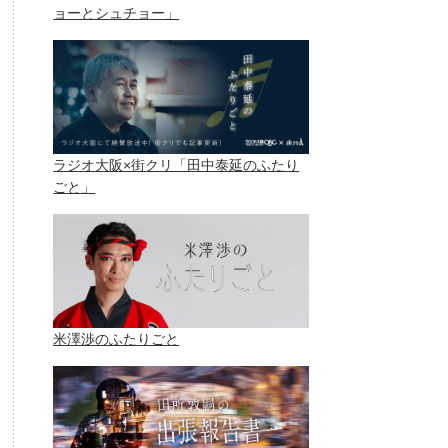
ョーとシュチョー」
ラジオ大阪×街クリ「田中泰延のふたり
ごと」
米澤渉のふたりごと