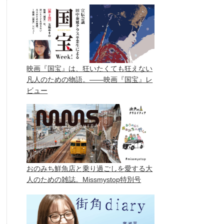
映画『国宝』は、狂いたくても狂えない
凡人のための物語。——映画『国宝』レ
ビュー
おのみち鮮魚店と乗り過ごしを愛する大
人のための雑誌。Missmystop特別号