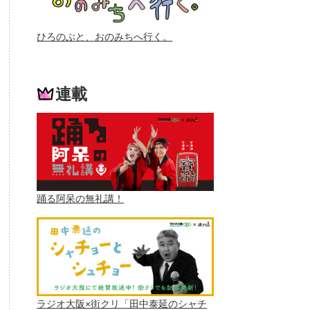
ひろのぶと、おのみちへ行く。
連載
踊る阿呆の無礼講！
ラジオ大阪×街クリ「田中泰延のシャチ