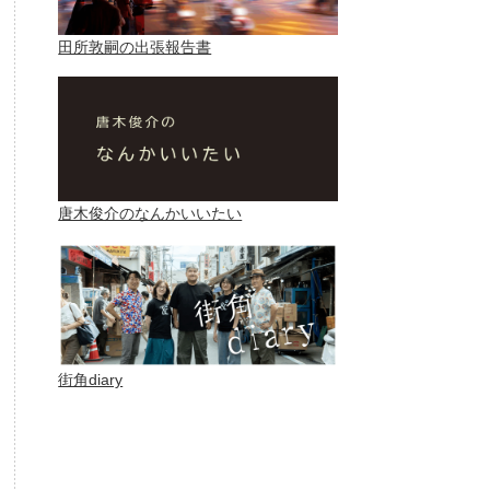
田所敦嗣の出張報告書
唐木俊介のなんかいいたい
街角diary