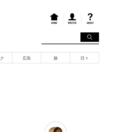
ク
広告
旅
日々