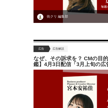
街クリ 編集部
広告
広告解説
なぜ、その訴求を？ CMの目
鑑】4月3日配信「3月上旬の広