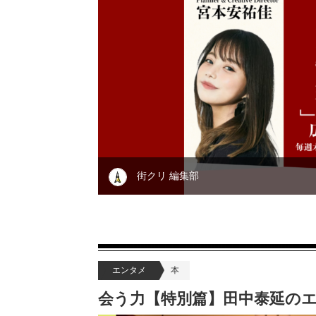
街クリ 編集部
エンタメ
本
会う力【特別篇】田中泰延の