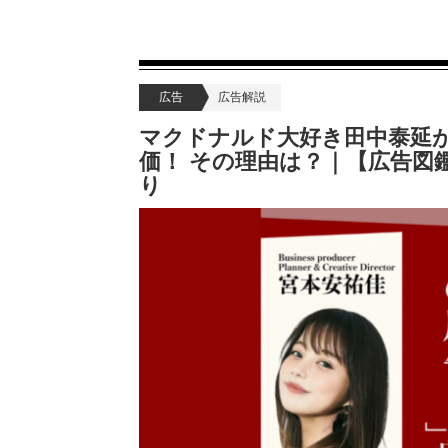
広告
広告解説
マクドナルド大好き田中泰延が
価！ その理由は？｜【広告図鑑
り