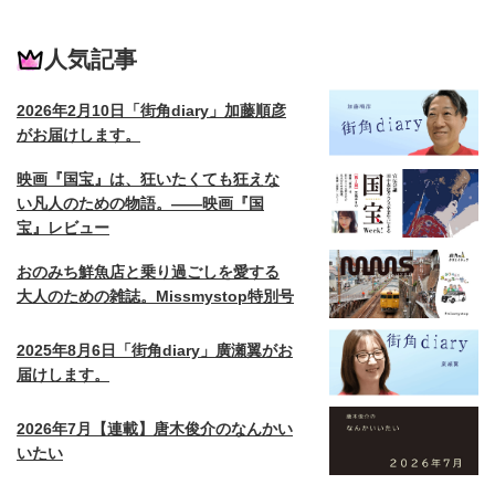
人気記事
2026年2月10日「街角diary」加藤順彦
がお届けします。
映画『国宝』は、狂いたくても狂えな
い凡人のための物語。——映画『国
宝』レビュー
おのみち鮮魚店と乗り過ごしを愛する
大人のための雑誌。Missmystop特別号
2025年8月6日「街角diary」廣瀬翼がお
届けします。
2026年7月【連載】唐木俊介のなんかい
いたい