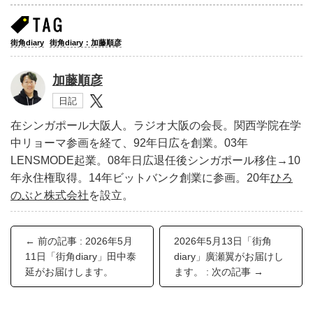
街角diary
街角diary：加藤順彦
加藤順彦
日記
在シンガポール大阪人。ラジオ大阪の会長。関西学院在学
中リョーマ参画を経て、92年日広を創業。03年
LENSMODE起業。08年日広退任後シンガポール移住→10
年永住権取得。14年ビットバンク創業に参画。20年
ひろ
のぶと株式会社
を設立。
← 前の記事 : 2026年5月
2026年5月13日「街角
11日「街角diary」田中泰
diary」廣瀬翼がお届けし
延がお届けします。
ます。 : 次の記事 →