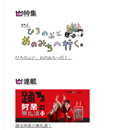
特集
ひろのぶと、おのみちへ行く。
連載
踊る阿呆の無礼講！