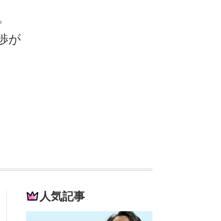
。
渉が
人気記事