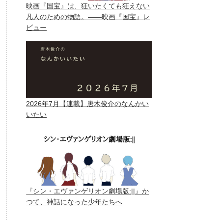
映画『国宝』は、狂いたくても狂えない
凡人のための物語。——映画『国宝』レ
ビュー
2026年7月【連載】唐木俊介のなんかい
いたい
『シン・エヴァンゲリオン劇場版:||』か
つて、神話になった少年たちへ