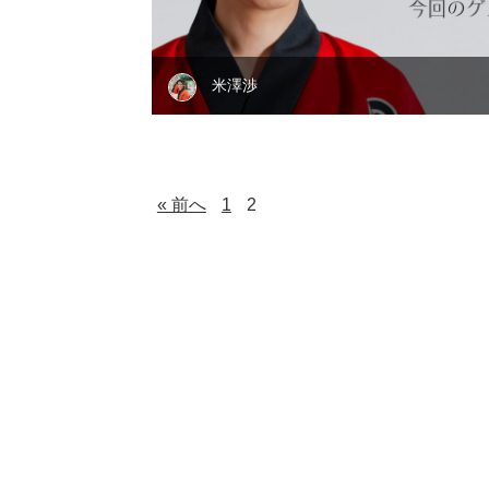
米澤渉
« 前へ
1
2