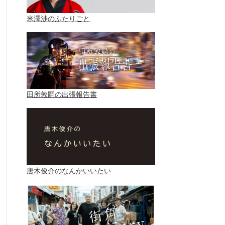
米澤渉のふたりごと
田所敦嗣の出張報告書
唐木俊介のなんかいいたい