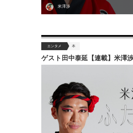
米澤渉
エンタメ
本
ゲスト田中泰延【連載】米澤渉