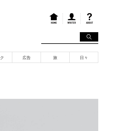
ク
広告
旅
日々