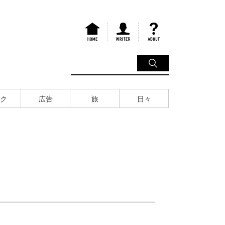
ク
広告
旅
日々