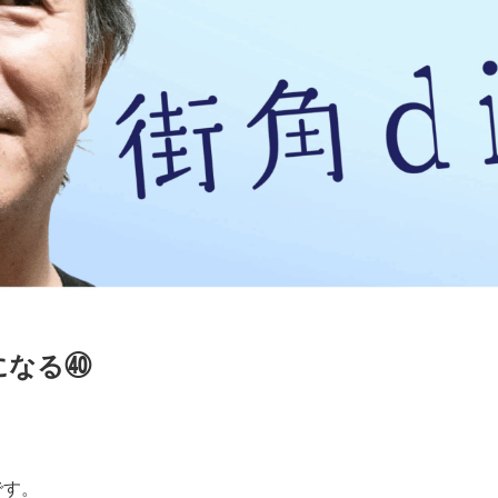
になる㊵
。
です。