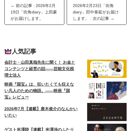
← 前の記事 : 2026年2月
2026年2月23日「街角
19日「街角diary」上田豪
diary」田中泰延がお届け
がお届けします。
します。 : 次の記事 →
人気記事
会計士・山田真哉先生に聞く！ お金と
コンテンツと経営の話——芸能文化税
理士法人
映画『国宝』は、狂いたくても狂えな
い凡人のための物語。——映画『国
宝』レビュー
2026年7月【連載】唐木俊介のなんかい
いたい
ゲスト米澤陸【連載】米澤渉のふたり