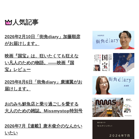
人気記事
2026年2月10日「街角diary」加藤順彦
がお届けします。
映画『国宝』は、狂いたくても狂えな
い凡人のための物語。——映画『国
宝』レビュー
2025年8月6日「街角diary」廣瀬翼がお
届けします。
おのみち鮮魚店と乗り過ごしを愛する
大人のための雑誌。Missmystop特別号
2026年7月【連載】唐木俊介のなんかい
いたい