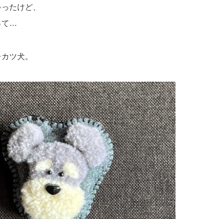
ゃったけど、
って…
レカツ犬。