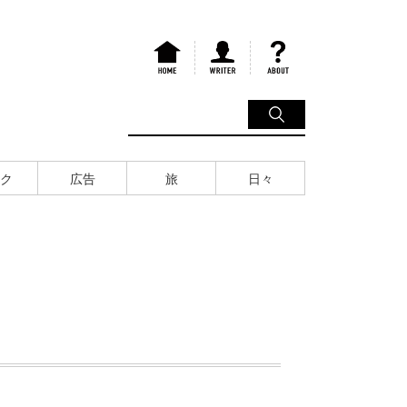
ク
広告
旅
日々