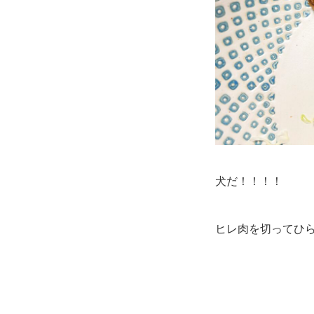
犬だ！！！！
ヒレ肉を切ってひ