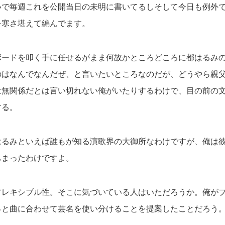
いで毎週これを公開当日の未明に書いてるしそして今日も例外
を寒さ堪えて編んでます。
ボードを叩く手に任せるがまま何故かところどころに都はるみ
のはなんでなんだぜ、と言いたいところなのだが、どうやら親
は無関係だとは言い切れない俺がいたりするわけで、目の前の
する。
はるみといえば誰もが知る演歌界の大御所なわけですが、俺は
ちまったわけですよ。
フレキシブル性。そこに気づいている人はいただろうか。俺が
っと曲に合わせて芸名を使い分けることを提案したことだろう