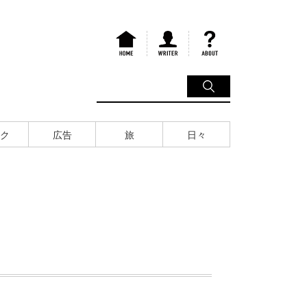
ク
広告
旅
日々