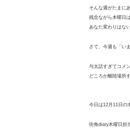
そんな週がたまに
残念ながら木曜日
あなた変わりはな
さて、今週も「い
与太話すぎてコメ
どころか離陸場所
今日は12月11日の
街角diary木曜