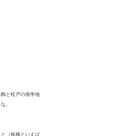
葛飾と松戸の係争地
るな。
こと（板橋といえば