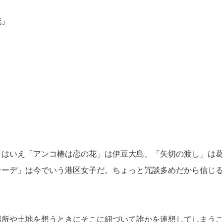
花」
」
とはいえ「アンコ椿は恋の花」は伊豆大島、「矢切の渡し」は
ナーデ」は今でいう港区女子だ。ちょっと冗談多めだから信じ
場所や土地を想うときにそこに紐づいて誰かを連想してしまう