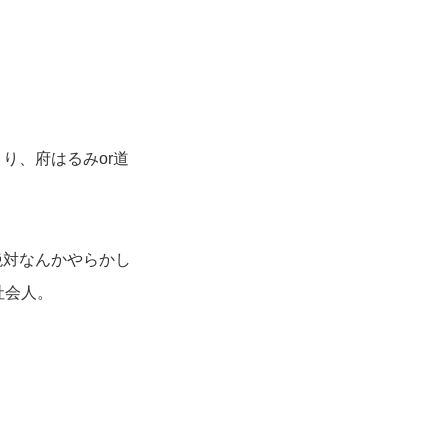
り、府はるみor道
絶対なんかやらかし
社会人。