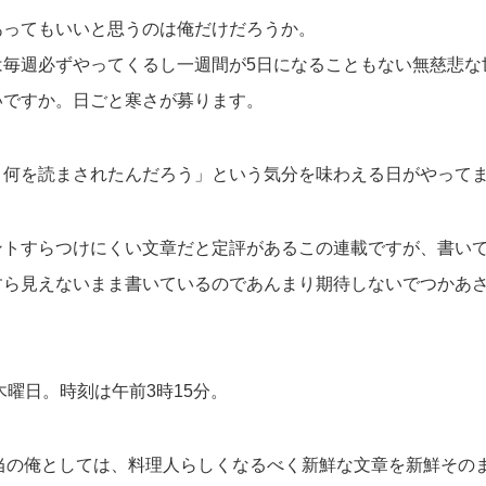
あってもいいと思うのは俺だけだろうか。
は毎週必ずやってくるし一週間が5日になることもない無慈悲な
いですか。日ごと寒さが募ります。
ま何を読まされたんだろう」という気分を味わえる日がやって
ントすらつけにくい文章だと定評があるこの連載ですが、書い
すら見えないまま書いているのであんまり期待しないでつかあ
木曜日。時刻は午前3時15分。
日担当の俺としては、料理人らしくなるべく新鮮な文章を新鮮その