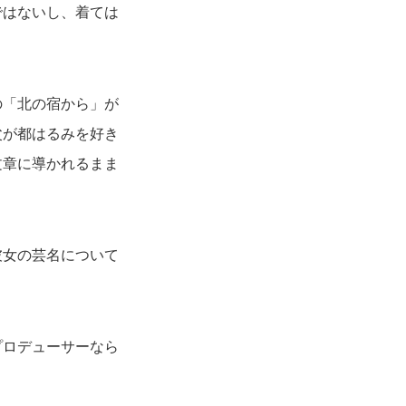
ではないし、着ては
の「北の宿から」が
父が都はるみを好き
文章に導かれるまま
彼女の芸名について
プロデューサーなら
。