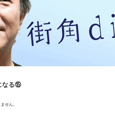
になる⑮
りません。