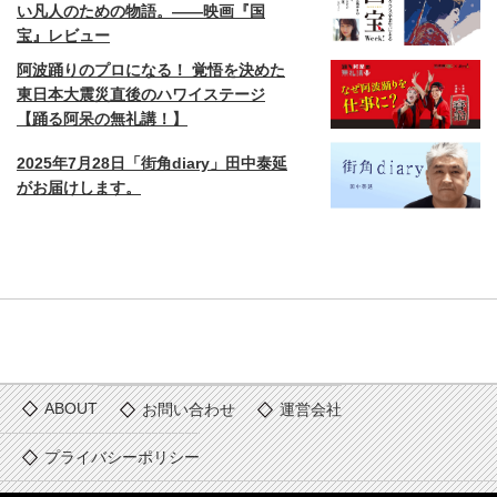
い凡人のための物語。——映画『国
宝』レビュー
阿波踊りのプロになる！ 覚悟を決めた
東日本大震災直後のハワイステージ
【踊る阿呆の無礼講！】
2025年7月28日「街角diary」田中泰延
がお届けします。
ABOUT
お問い合わせ
運営会社
プライバシーポリシー