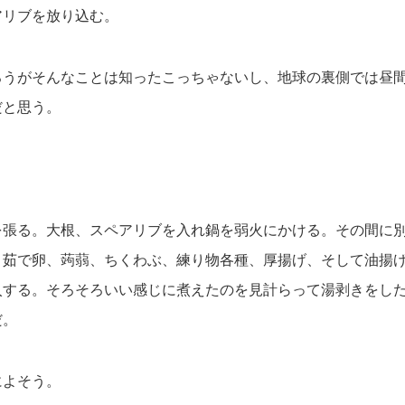
アリブを放り込む。
ろうがそんなことは知ったこっちゃないし、地球の裏側では昼
だと思う。
を張る。大根、スペアリブを入れ鍋を弱火にかける。その間に
、茹で卵、蒟蒻、ちくわぶ、練り物各種、厚揚げ、そして油揚
入する。そろそろいい感じに煮えたのを見計らって湯剥きをし
だ。
によそう。