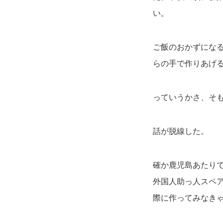
い。
ご飯のおかずにな
らの手で作りあげ
っていうかさ、そ
話が脱線した。
確か鹿児島あたり
外国人助っ人スペ
際に作ってみなき