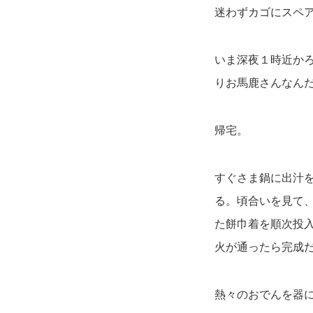
迷わずカゴにスペ
いま深夜１時近か
りお馬鹿さんなん
帰宅。
すぐさま鍋に出汁
る。頃合いを見て
た餅巾着を順次投
火が通ったら完成
熱々のおでんを器