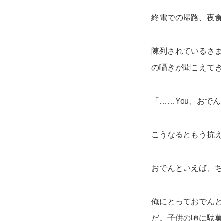
終電での帰路、夜
陳列されているさ
の囁きが聞こえて
「……You、おで
こうなるともう抗
おでんといえば、
俺にとっておでん
だ。子供の頃に駄