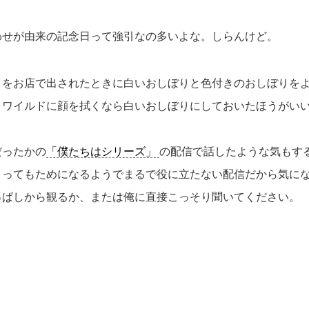
わせが由来の記念日って強引なの多いよな。しらんけど。
りをお店で出されたときに白いおしぼりと色付きのおしぼりを
くワイルドに顔を拭くなら白いおしぼりにしておいたほうがい
だったかの
「僕たちはシリーズ」
の配信で話したような気もす
とってもためになるようでまるで役に立たない配信だから気に
っぱしから観るか、または俺に直接こっそり聞いてください。