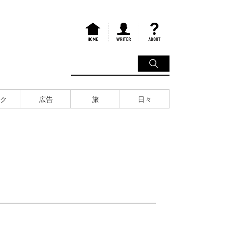
ク
広告
旅
日々