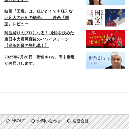
映画『国宝』は、狂いたくても狂えな
い凡人のための物語。——映画『国
宝』レビュー
阿波踊りのプロになる！ 覚悟を決めた
東日本大震災直後のハワイステージ
【踊る阿呆の無礼講！】
2025年7月28日「街角diary」田中泰延
がお届けします。
ABOUT
お問い合わせ
運営会社