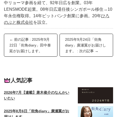
中リョーマ参画を経て、92年日広を創業。03年
LENSMODE起業。08年日広退任後シンガポール移住→10
年永住権取得。14年ビットバンク創業に参画。20年
ひろ
のぶと株式会社
を設立。
← 前の記事 : 2025年9月
2025年9月24日「街角
22日「街角diary」田中泰
diary」廣瀬翼がお届けし
延がお届けします。
ます。 : 次の記事 →
人気記事
2026年7月【連載】唐木俊介のなんかい
いたい
2025年8月6日「街角diary」廣瀬翼がお
届けします。