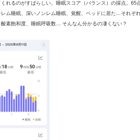
くれるのがすばらしい。睡眠スコア（バランス）の採点。65
ンレム睡眠、深いノンレム睡眠、覚醒、ベッドに居た…それぞ
酸素飽和度、睡眠呼吸数… そんなん分かるの凄くない？