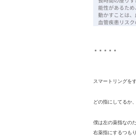
＊＊＊＊＊
スマートリングを
どの指にしてるか
僕は左の薬指なの
右薬指にするつも