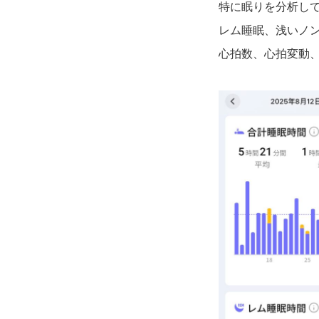
特に眠りを分析して
レム睡眠、浅いノ
心拍数、心拍変動、