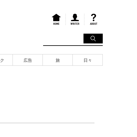
ク
広告
旅
日々