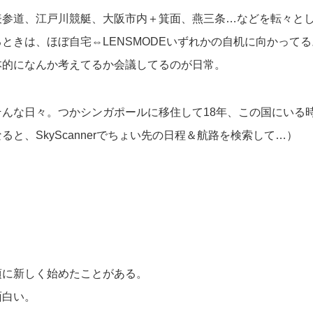
表参道、江戸川競艇、大阪市内＋箕面、燕三条…などを転々と
ときは、ほぼ自宅⇔LENSMODEいずれかの自机に向かってる
本的になんか考えてるか会議してるのが日常。
そんな日々。つかシンガポールに移住して18年、この国にいる
ると、SkyScannerでちょい先の日程＆航路を検索して…）
頃に新しく始めたことがある。
面白い。