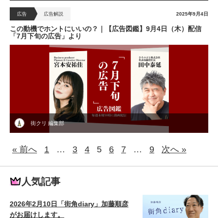
広告
広告解説
2025年9月4日
この動機でホントにいいの？｜【広告図鑑】9月4日（木）配信
「7月下旬の広告」より
街クリ 編集部
« 前へ
1
…
3
4
5
6
7
…
9
次へ »
人気記事
2026年2月10日「街角diary」加藤順彦
がお届けします。