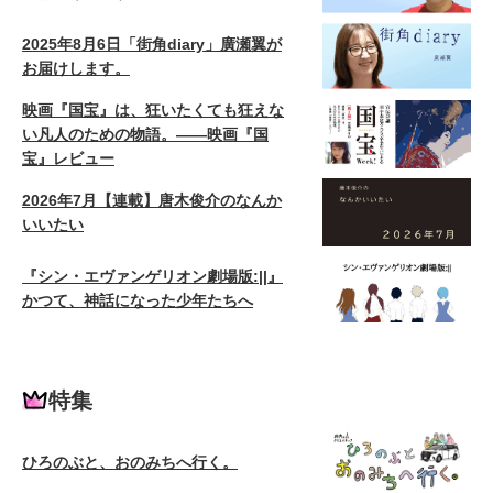
2025年8月6日「街角diary」廣瀬翼が
お届けします。
映画『国宝』は、狂いたくても狂えな
い凡人のための物語。——映画『国
宝』レビュー
2026年7月【連載】唐木俊介のなんか
いいたい
『シン・エヴァンゲリオン劇場版:||』
かつて、神話になった少年たちへ
特集
ひろのぶと、おのみちへ行く。