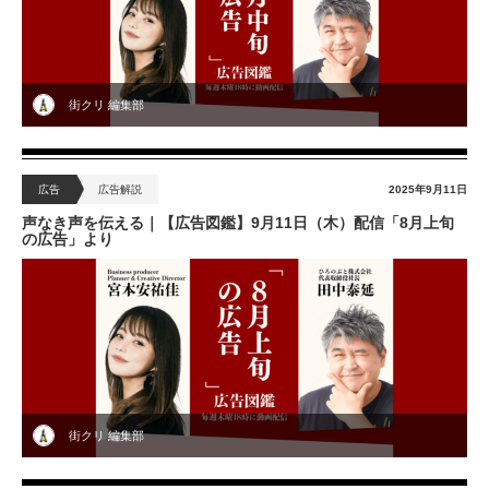
街クリ 編集部
広告
広告解説
2025年9月11日
声なき声を伝える｜【広告図鑑】9月11日（木）配信「8月上旬
の広告」より
街クリ 編集部