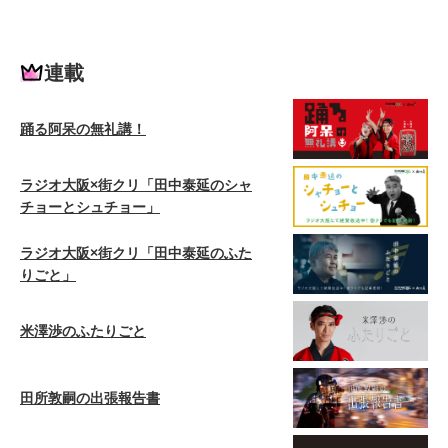
連載
踊る阿呆の無礼講！
ラジオ大阪×街クリ「田中泰延のシャ
チョーとシュチョー」
ラジオ大阪×街クリ「田中泰延のふた
りごと」
米澤渉のふたりごと
田所敦嗣の出張報告書