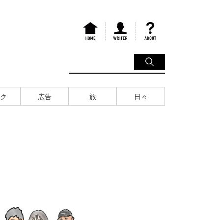
ク
広告
旅
日々