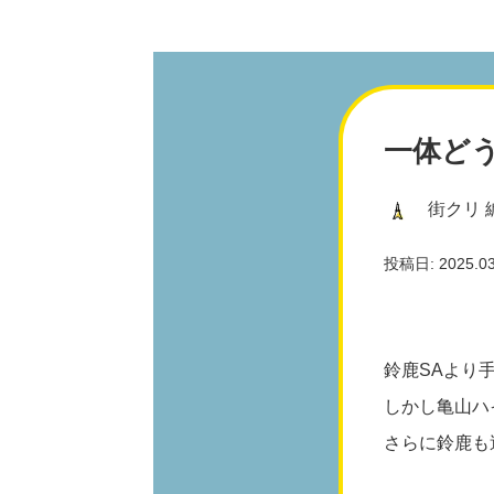
一体ど
街クリ 
投稿日: 2025.03.
鈴鹿SAより
しかし亀山ハ
さらに鈴鹿も