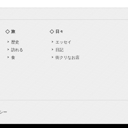
旅
日々
歴史
エッセイ
訪れる
日記
食
街クリなお店
シー