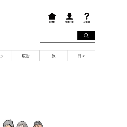
ク
広告
旅
日々