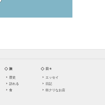
旅
日々
歴史
エッセイ
訪れる
日記
食
街クリなお店