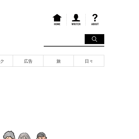
ク
広告
旅
日々